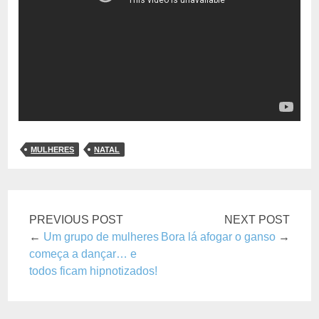
MULHERES
NATAL
PREVIOUS POST
NEXT POST
←
Um grupo de mulheres
Bora lá afogar o ganso
→
começa a dançar… e
todos ficam hipnotizados!