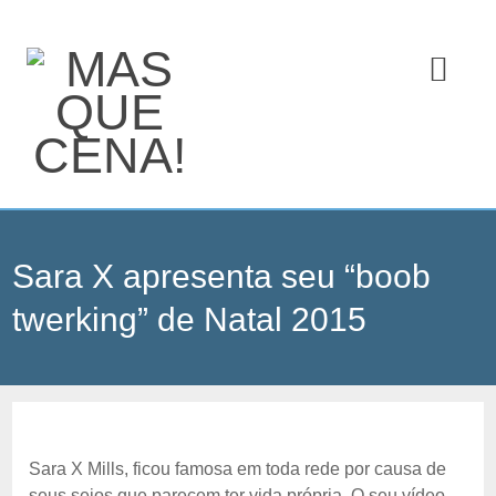
Sara X apresenta seu “boob
twerking” de Natal 2015
Sara X Mills, ficou famosa em toda rede por causa de
seus seios que parecem ter vida própria. O seu vídeo