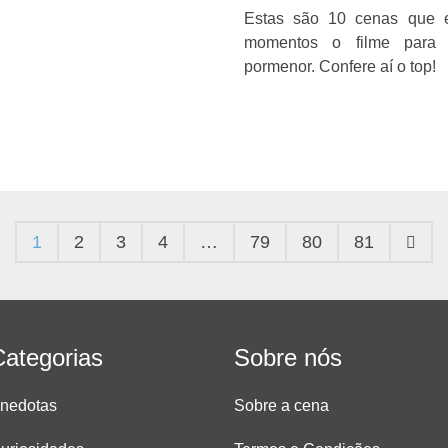
Estas são 10 cenas que e
momentos o filme para 
pormenor. Confere aí o top!
1
2
3
4
…
79
80
81
Categorias
Sobre nós
nedotas
Sobre a cena