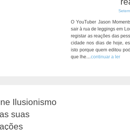
re
Setem
O YouTuber Jason Moments
sair à rua de leggings em L
registar as reações das pe
cidade nos dias de hoje, e
isto porque quem editou po
que lhe…
continuar a ler
ne Ilusionismo
as suas
tações