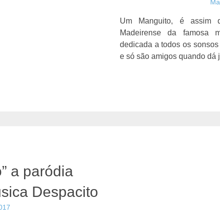
Ma
Um Manguito, é assim 
Madeirense da famosa mú
dedicada a todos os sonsos 
e só são amigos quando dá j
” a paródia
sica Despacito
017