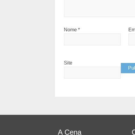
Nome
*
Em
Site
A Cena