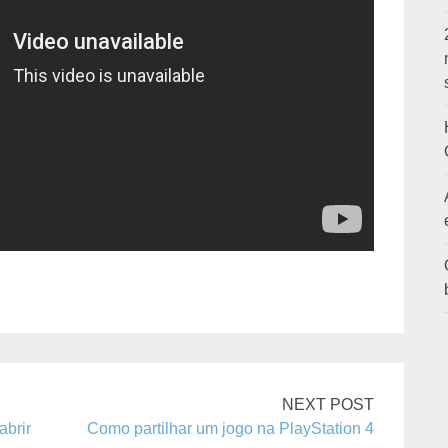
NEXT POST
brir
Como partilhar um jogo na PlayStation 4