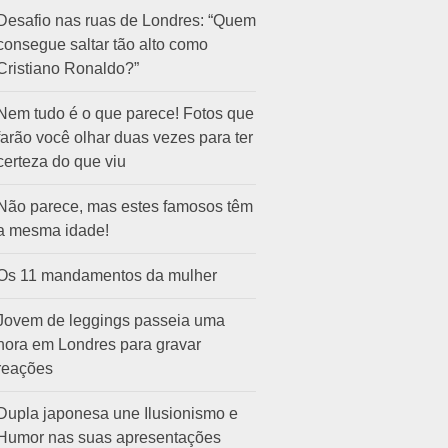
Desafio nas ruas de Londres: “Quem
consegue saltar tão alto como
Cristiano Ronaldo?”
Nem tudo é o que parece! Fotos que
farão você olhar duas vezes para ter
certeza do que viu
Não parece, mas estes famosos têm
a mesma idade!
Os 11 mandamentos da mulher
Jovem de leggings passeia uma
hora em Londres para gravar
reações
Dupla japonesa une Ilusionismo e
Humor nas suas apresentações