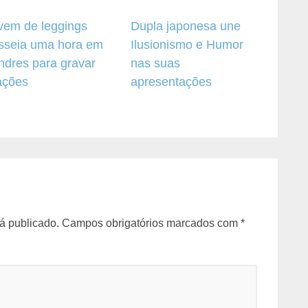
vem de leggings
Dupla japonesa une
sseia uma hora em
Ilusionismo e Humor
ndres para gravar
nas suas
ações
apresentações
á publicado.
Campos obrigatórios marcados com
*