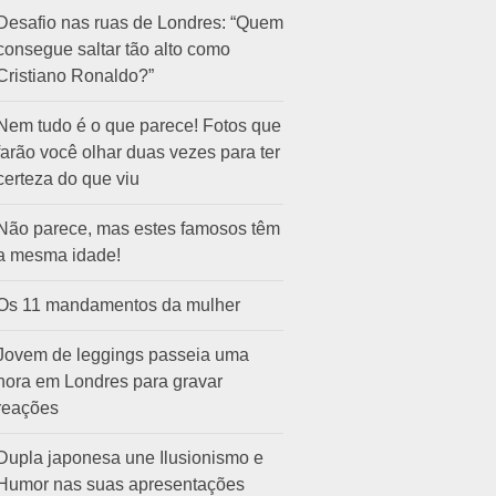
Desafio nas ruas de Londres: “Quem
consegue saltar tão alto como
Cristiano Ronaldo?”
Nem tudo é o que parece! Fotos que
farão você olhar duas vezes para ter
certeza do que viu
Não parece, mas estes famosos têm
a mesma idade!
Os 11 mandamentos da mulher
Jovem de leggings passeia uma
hora em Londres para gravar
reações
Dupla japonesa une Ilusionismo e
Humor nas suas apresentações