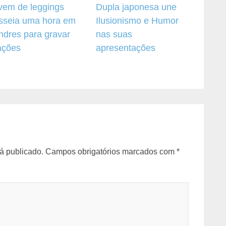
vem de leggings
Dupla japonesa une
sseia uma hora em
Ilusionismo e Humor
ndres para gravar
nas suas
ações
apresentações
á publicado.
Campos obrigatórios marcados com
*