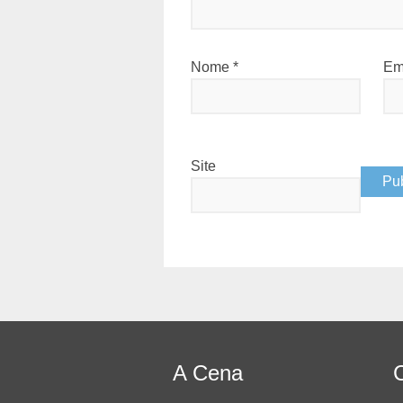
Nome
*
Em
Site
A Cena