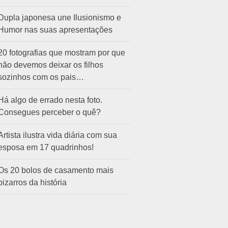
Dupla japonesa une Ilusionismo e
Humor nas suas apresentações
20 fotografias que mostram por que
não devemos deixar os filhos
sozinhos com os pais…
Há algo de errado nesta foto.
Consegues perceber o quê?
Artista ilustra vida diária com sua
esposa em 17 quadrinhos!
Os 20 bolos de casamento mais
bizarros da história