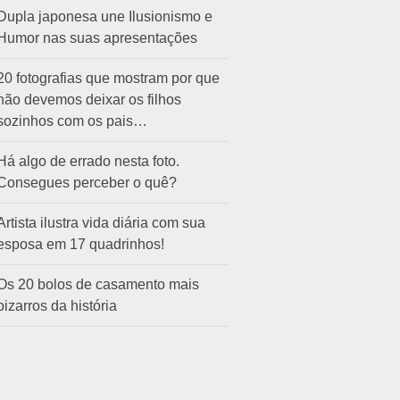
Dupla japonesa une Ilusionismo e
Humor nas suas apresentações
20 fotografias que mostram por que
não devemos deixar os filhos
sozinhos com os pais…
Há algo de errado nesta foto.
Consegues perceber o quê?
Artista ilustra vida diária com sua
esposa em 17 quadrinhos!
Os 20 bolos de casamento mais
bizarros da história