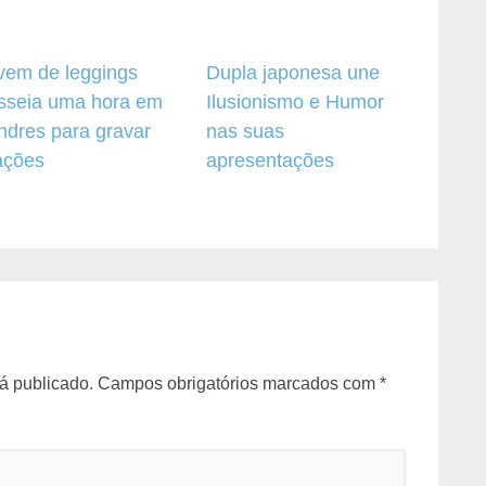
vem de leggings
Dupla japonesa une
sseia uma hora em
Ilusionismo e Humor
ndres para gravar
nas suas
ações
apresentações
á publicado.
Campos obrigatórios marcados com
*