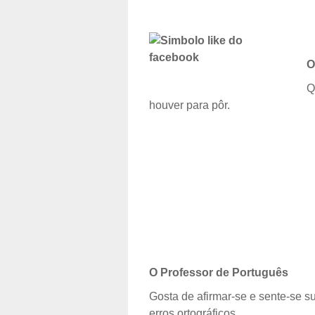
O
Q
houver para pôr.
O Professor de Português
Gosta de afirmar-se e sente-se su
erros ortográficos.