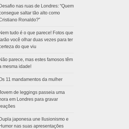
Desafio nas ruas de Londres: “Quem
consegue saltar tão alto como
Cristiano Ronaldo?”
Nem tudo é o que parece! Fotos que
farão você olhar duas vezes para ter
certeza do que viu
Não parece, mas estes famosos têm
a mesma idade!
Os 11 mandamentos da mulher
Jovem de leggings passeia uma
hora em Londres para gravar
reações
Dupla japonesa une Ilusionismo e
Humor nas suas apresentações