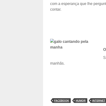
com a esperança que lhe pergun
contar.
O
S
manhãs.
FACEBOOK
HUMOR
INTERNET