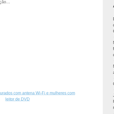
ração…