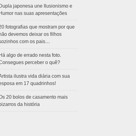
Dupla japonesa une Ilusionismo e
Humor nas suas apresentações
20 fotografias que mostram por que
não devemos deixar os filhos
sozinhos com os pais…
Há algo de errado nesta foto.
Consegues perceber o quê?
Artista ilustra vida diária com sua
esposa em 17 quadrinhos!
Os 20 bolos de casamento mais
bizarros da história