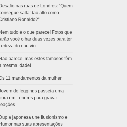
Desafio nas ruas de Londres: “Quem
consegue saltar tão alto como
Cristiano Ronaldo?”
Nem tudo é o que parece! Fotos que
farão você olhar duas vezes para ter
certeza do que viu
Não parece, mas estes famosos têm
a mesma idade!
Os 11 mandamentos da mulher
Jovem de leggings passeia uma
hora em Londres para gravar
reações
Dupla japonesa une Ilusionismo e
Humor nas suas apresentações