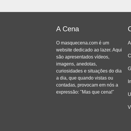
A Cena
O masquecena.com é um
A
website dedicado ao lazer. Aqui
C
são apresentados vídeos,
imagens, anedotas,
G
curiosidades e situações do dia
a dia, que quando vistas ou
I
contadas, provocam em nós a
expressão: "Mas que cena!"
U
V