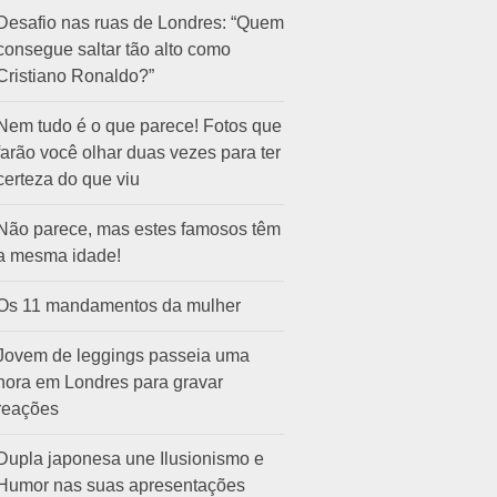
Desafio nas ruas de Londres: “Quem
consegue saltar tão alto como
Cristiano Ronaldo?”
Nem tudo é o que parece! Fotos que
farão você olhar duas vezes para ter
certeza do que viu
Não parece, mas estes famosos têm
a mesma idade!
Os 11 mandamentos da mulher
Jovem de leggings passeia uma
hora em Londres para gravar
reações
Dupla japonesa une Ilusionismo e
Humor nas suas apresentações