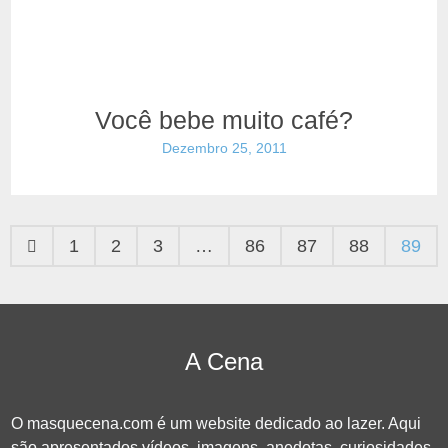
Você bebe muito café?
Dezembro 25, 2011
1
2
3
…
86
87
88
89
A Cena
O masquecena.com é um website dedicado ao lazer. Aqui
são apresentados vídeos, imagens, anedotas, curiosidades